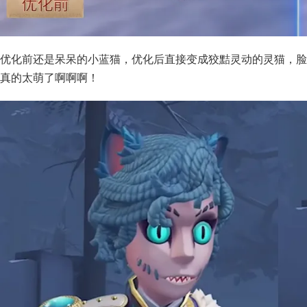
优化前还是呆呆的小蓝猫，优化后直接变成狡黠灵动的灵猫，脸
真的太萌了啊啊啊！