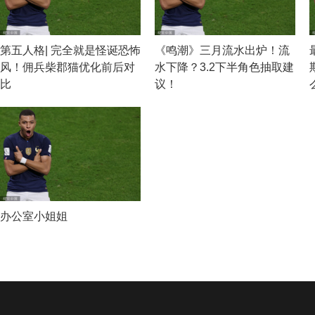
第五人格| 完全就是怪诞恐怖
《鸣潮》三月流水出炉！流
风！佣兵柴郡猫优化前后对
水下降？3.2下半角色抽取建
比
议！
办公室小姐姐