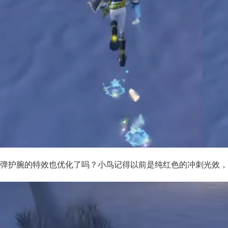
弹护腕的特效也优化了吗？小鸟记得以前是纯红色的冲刺光效，