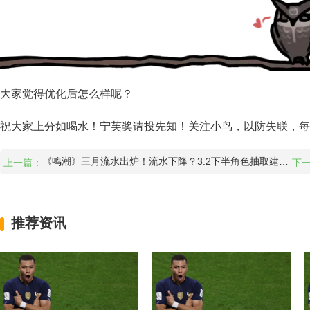
大家觉得优化后怎么样呢？
祝大家上分如喝水！宁芙奖请投先知！关注小鸟，以防失联，每
《鸣潮》三月流水出炉！流水下降？3.2下半角色抽取建议！
上一篇：
下一
推荐资讯