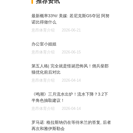
推荐资讯
最新概率33%! 美媒: 若尼克斯G5夺冠 阿努
诺比得做什么
意昂体育介绍
2026-06-21
办公室小姐姐
意昂体育介绍
2026-06-15
第五人格| 完全就是怪诞恐怖风！佣兵柴郡
猫优化前后对比
意昂体育介绍
2026-04-14
《鸣潮》三月流水出炉！流水下降？3.2下
半角色抽取建议！
意昂体育介绍
2026-04-14
罗马诺: 格拉斯纳仍在等待米兰的答复, 后者
再次和雅伊斯勒会