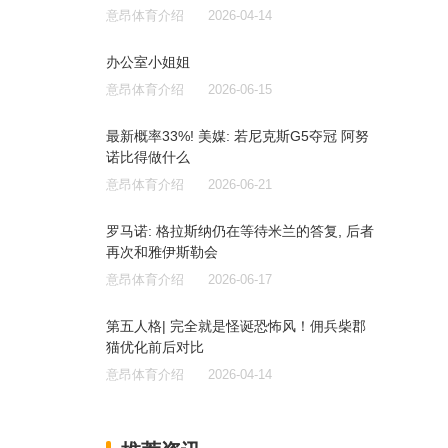
意昂体育介绍
2026-04-14
办公室小姐姐
意昂体育介绍
2026-06-15
最新概率33%! 美媒: 若尼克斯G5夺冠 阿努
诺比得做什么
意昂体育介绍
2026-06-21
罗马诺: 格拉斯纳仍在等待米兰的答复, 后者
再次和雅伊斯勒会
意昂体育介绍
2026-06-17
第五人格| 完全就是怪诞恐怖风！佣兵柴郡
猫优化前后对比
意昂体育介绍
2026-04-14