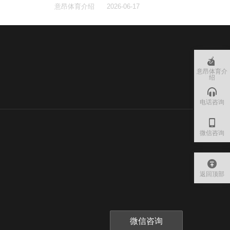
意昂体育介绍
2026-06-17
意昂体育介
绍
电话咨询
微信咨询
返回顶部
微信咨询